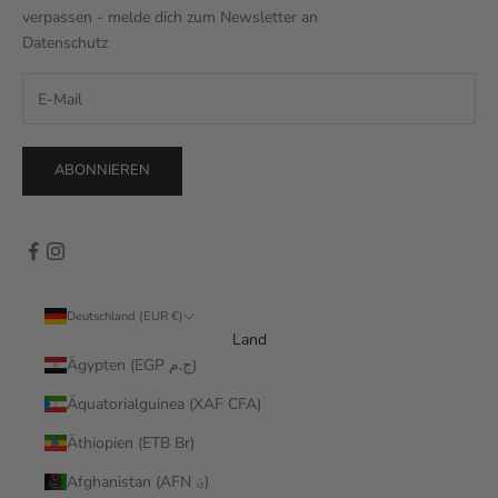
verpassen - melde dich zum Newsletter an
Datenschutz
ABONNIEREN
Deutschland (EUR €)
Land
Ägypten (EGP ج.م)
Äquatorialguinea (XAF CFA)
Äthiopien (ETB Br)
Afghanistan (AFN ؋)