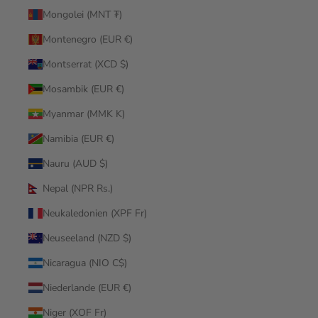
Mongolei (MNT ₮)
Montenegro (EUR €)
Montserrat (XCD $)
Mosambik (EUR €)
Myanmar (MMK K)
Namibia (EUR €)
Nauru (AUD $)
Nepal (NPR Rs.)
Neukaledonien (XPF Fr)
Neuseeland (NZD $)
Nicaragua (NIO C$)
Niederlande (EUR €)
Niger (XOF Fr)