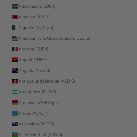
Ålandinseln (EUR €)
Albanien (ALL L)
Algerien (DZD د.ج)
Amerikanische Überseeinseln (USD $)
Andorra (EUR €)
Angola (EUR €)
Anguilla (XCD $)
Antigua und Barbuda (XCD $)
Argentinien (EUR €)
Armenien (AMD դր.)
Aruba (AWG ƒ)
Ascension (SHP £)
Aserbaidschan (AZN ₼)