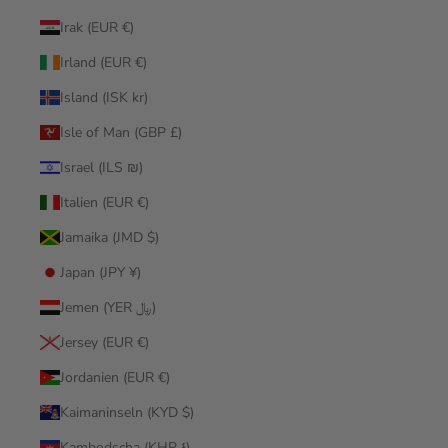
Irak (EUR €)
Irland (EUR €)
Island (ISK kr)
Isle of Man (GBP £)
Israel (ILS ₪)
Italien (EUR €)
Jamaika (JMD $)
Japan (JPY ¥)
Jemen (YER ﷼)
Jersey (EUR €)
Jordanien (EUR €)
Kaimaninseln (KYD $)
Kambodscha (KHR ៛)