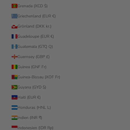
Grenada (XCD $)
Griechenland (EUR €)
Grönland (DKK kr.)
Guadeloupe (EUR €)
Guatemala (GTQ Q)
Guernsey (GBP £)
Guinea (GNF Fr)
Guinea-Bissau (XOF Fr)
Guyana (GYD $)
Haiti (EUR €)
Honduras (HNL L)
Indien (INR ₹)
Indonesien (IDR Rp)