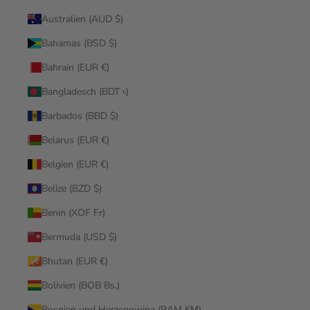
Australien (AUD $)
Bahamas (BSD $)
Bahrain (EUR €)
Bangladesch (BDT ৳)
Barbados (BBD $)
Belarus (EUR €)
Belgien (EUR €)
Belize (BZD $)
Benin (XOF Fr)
Bermuda (USD $)
Bhutan (EUR €)
Bolivien (BOB Bs.)
Bosnien und Herzegowina (BAM КМ)