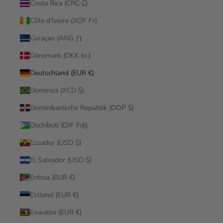
Costa Rica (CRC ₡)
Côte d’Ivoire (XOF Fr)
Curaçao (ANG ƒ)
Dänemark (DKK kr.)
Deutschland (EUR €)
Dominica (XCD $)
Dominikanische Republik (DOP $)
Dschibuti (DJF Fdj)
Ecuador (USD $)
El Salvador (USD $)
Eritrea (EUR €)
Estland (EUR €)
Eswatini (EUR €)