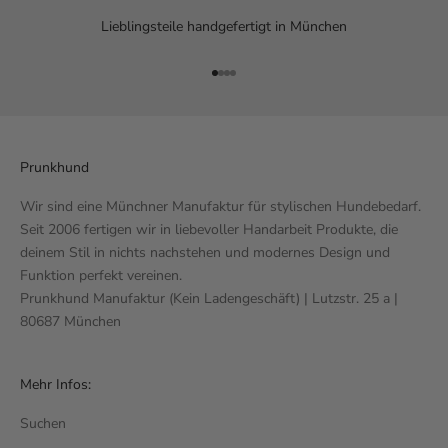
Lieblingsteile handgefertigt in München
Gehe zu Element 1
Gehe zu Element 2
Gehe zu Element 3
Gehe zu Element 4
Prunkhund
Wir sind eine Münchner Manufaktur für stylischen Hundebedarf.
Seit 2006 fertigen wir in liebevoller Handarbeit Produkte, die
deinem Stil in nichts nachstehen und modernes Design und
Funktion perfekt vereinen.
Prunkhund Manufaktur (Kein Ladengeschäft) | Lutzstr. 25 a |
80687 München
Mehr Infos:
Suchen