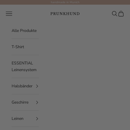
Zum Inhalt springen
handmade in Munich
Prunkhund
Menü
Suchen
Waren
Alle Produkte
T-Shirt
ESSENTIAL
Leinensystem
Halsbänder
Geschirre
Leinen