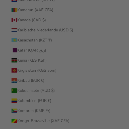
Kamerun (XAF CFA)
Kanada (CAD $)
Karibische Niederlande (USD $)
Kasachstan (KZT ₸)
Katar (QAR ر.ق)
Kenia (KES KSh)
Kirgisistan (KGS som)
Kiribati (EUR €)
Kokosinseln (AUD $)
Kolumbien (EUR €)
Komoren (KMF Fr)
Kongo-Brazzaville (XAF CFA)