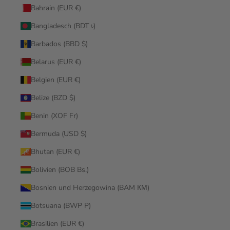
Bahrain (EUR €)
Bangladesch (BDT ৳)
Barbados (BBD $)
Belarus (EUR €)
Belgien (EUR €)
Belize (BZD $)
Benin (XOF Fr)
Bermuda (USD $)
Bhutan (EUR €)
Bolivien (BOB Bs.)
Bosnien und Herzegowina (BAM КМ)
Botsuana (BWP P)
Brasilien (EUR €)