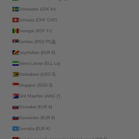
Schweden (SEK kr)
Schweiz (CHF CHF)
Senegal (XOF Fr)
Serbien (RSD РСД)
Seychellen (EUR €)
Sierra Leone (SLL Le)
Simbabwe (USD $)
Singapur (SGD $)
Sint Maarten (ANG ƒ)
Slowakei (EUR €)
Slowenien (EUR €)
Somalia (EUR €)