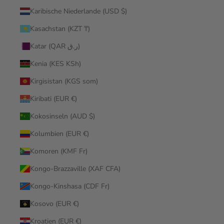
Karibische Niederlande (USD $)
Kasachstan (KZT ₸)
Katar (QAR ر.ق)
Kenia (KES KSh)
Kirgisistan (KGS som)
Kiribati (EUR €)
Kokosinseln (AUD $)
Kolumbien (EUR €)
Komoren (KMF Fr)
Kongo-Brazzaville (XAF CFA)
Kongo-Kinshasa (CDF Fr)
Kosovo (EUR €)
Kroatien (EUR €)