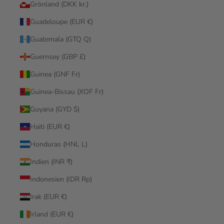
Grönland (DKK kr.)
Guadeloupe (EUR €)
Guatemala (GTQ Q)
Guernsey (GBP £)
Guinea (GNF Fr)
Guinea-Bissau (XOF Fr)
Guyana (GYD $)
Haiti (EUR €)
Honduras (HNL L)
Indien (INR ₹)
Indonesien (IDR Rp)
Irak (EUR €)
Irland (EUR €)