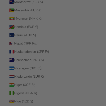
Montserrat (XCD $)
Mosambik (EUR €)
Myanmar (MMK K)
Namibia (EUR €)
Nauru (AUD $)
Nepal (NPR Rs.)
Neukaledonien (XPF Fr)
Neuseeland (NZD $)
Nicaragua (NIO C$)
Niederlande (EUR €)
Niger (XOF Fr)
Nigeria (NGN ₦)
Niue (NZD $)