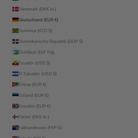
Dänemark (DKK kr.)
Deutschland (EUR €)
Dominica (XCD $)
Dominikanische Republik (DOP $)
Dschibuti (DJF Fdj)
Ecuador (USD $)
El Salvador (USD $)
Eritrea (EUR €)
Estland (EUR €)
Eswatini (EUR €)
Färöer (DKK kr.)
Falklandinseln (FKP £)