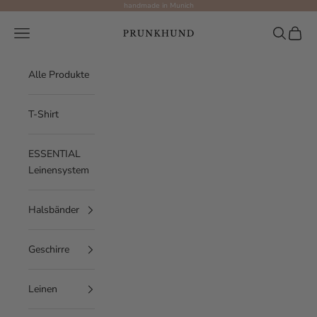
Zum Inhalt springen
handmade in Munich
Prunkhund
Menü
Suchen
Waren
Alle Produkte
T-Shirt
ESSENTIAL
Leinensystem
Halsbänder
Geschirre
Leinen