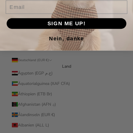
Email
ABONNIEREN
SIGN ME UP!
Nein, danke
Deutschland (EUR €)
Land
Ägypten (EGP ج.م)
Äquatorialguinea (XAF CFA)
Äthiopien (ETB Br)
Afghanistan (AFN ؋)
Ålandinseln (EUR €)
Albanien (ALL L)