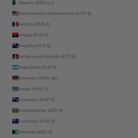
Algerien (DZD د.ج)
Amerikanische Überseeinseln (USD $)
Andorra (EUR €)
Angola (EUR €)
Anguilla (XCD $)
Antigua und Barbuda (XCD $)
Argentinien (EUR €)
Armenien (AMD դր.)
Aruba (AWG ƒ)
Ascension (SHP £)
Aserbaidschan (AZN ₼)
Australien (AUD $)
Bahamas (BSD $)