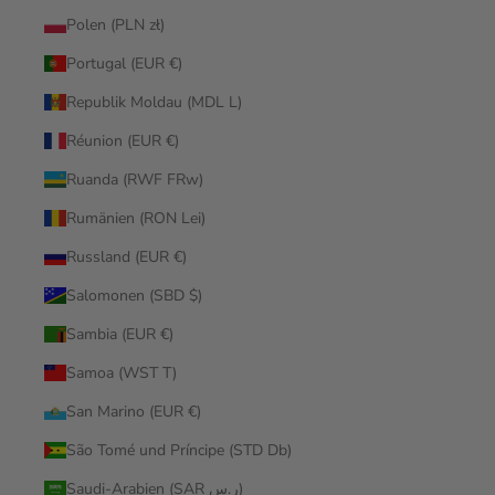
Polen (PLN zł)
Portugal (EUR €)
Republik Moldau (MDL L)
Réunion (EUR €)
Ruanda (RWF FRw)
Rumänien (RON Lei)
Russland (EUR €)
Salomonen (SBD $)
Sambia (EUR €)
Samoa (WST T)
San Marino (EUR €)
São Tomé und Príncipe (STD Db)
Saudi-Arabien (SAR ر.س)