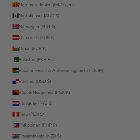
Nordmazedonien (MKD ден)
Norfolkinsel (AUD $)
Norwegen (EUR €)
Österreich (EUR €)
Oman (EUR €)
Pakistan (PKR ₨)
Palästinensische Autonomiegebiete (ILS ₪)
Panama (USD $)
Papua-Neuguinea (PGK K)
Paraguay (PYG ₲)
Peru (PEN S/)
Philippinen (PHP ₱)
Pitcairninseln (NZD $)