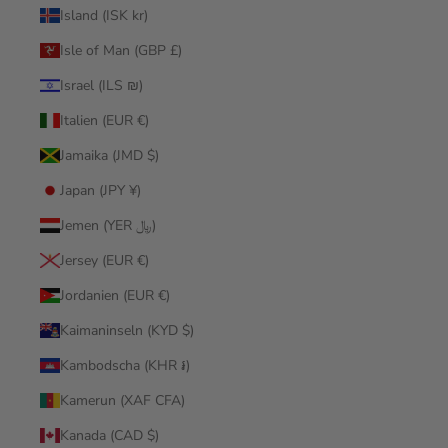
Island (ISK kr)
Isle of Man (GBP £)
Israel (ILS ₪)
Italien (EUR €)
Jamaika (JMD $)
Japan (JPY ¥)
Jemen (YER ﷼)
Jersey (EUR €)
Jordanien (EUR €)
Kaimaninseln (KYD $)
Kambodscha (KHR ៛)
Kamerun (XAF CFA)
Kanada (CAD $)