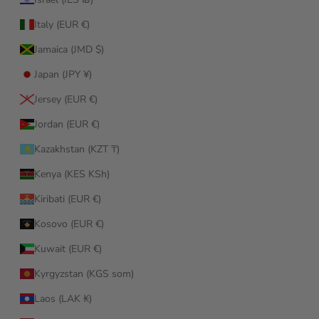
Italy (EUR €)
Jamaica (JMD $)
Japan (JPY ¥)
Jersey (EUR €)
Jordan (EUR €)
Kazakhstan (KZT ₸)
Kenya (KES KSh)
Kiribati (EUR €)
Kosovo (EUR €)
Kuwait (EUR €)
Kyrgyzstan (KGS som)
Laos (LAK ₭)