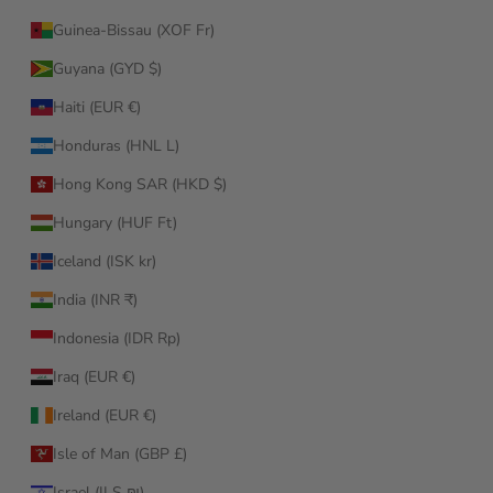
Guinea-Bissau (XOF Fr)
Guyana (GYD $)
Haiti (EUR €)
Honduras (HNL L)
Hong Kong SAR (HKD $)
Hungary (HUF Ft)
Iceland (ISK kr)
India (INR ₹)
Indonesia (IDR Rp)
Iraq (EUR €)
Ireland (EUR €)
Isle of Man (GBP £)
Israel (ILS ₪)