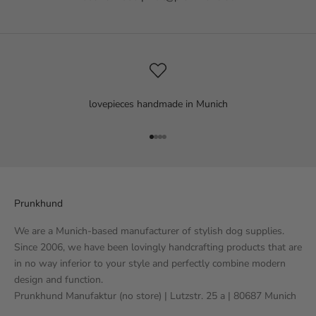
lovepieces handmade in Munich
Go to item 1
Go to item 2
Go to item 3
Go to item 4
Prunkhund
We are a Munich-based manufacturer of stylish dog supplies.
Since 2006, we have been lovingly handcrafting products that are
in no way inferior to your style and perfectly combine modern
design and function.
Prunkhund Manufaktur (no store) | Lutzstr. 25 a | 80687 Munich