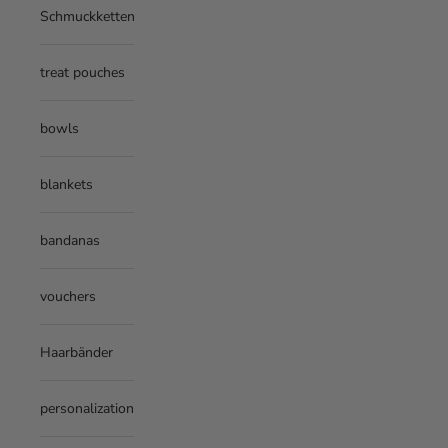
Damit alles perfekt sitzt
Schmuckketten
INCH
CM
und optimal funktioniert,
wähle die passende Größe
treat pouches
für deine Hunde:
bowls
blankets
bandanas
vouchers
Haarbänder
personalization