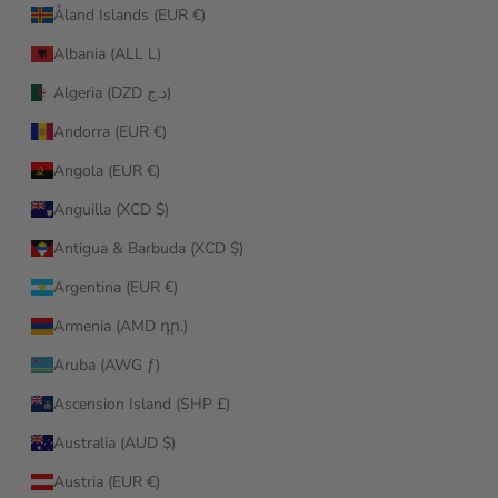
Åland Islands (EUR €)
Albania (ALL L)
Algeria (DZD د.ج)
Andorra (EUR €)
Angola (EUR €)
Anguilla (XCD $)
Antigua & Barbuda (XCD $)
Argentina (EUR €)
Armenia (AMD դր.)
Aruba (AWG ƒ)
Ascension Island (SHP £)
Australia (AUD $)
Austria (EUR €)