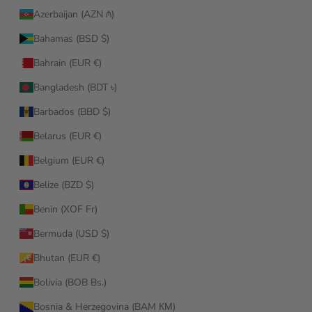
Azerbaijan (AZN ₼)
Bahamas (BSD $)
Bahrain (EUR €)
Bangladesh (BDT ৳)
Barbados (BBD $)
Belarus (EUR €)
Belgium (EUR €)
Belize (BZD $)
Benin (XOF Fr)
Bermuda (USD $)
Bhutan (EUR €)
Bolivia (BOB Bs.)
Bosnia & Herzegovina (BAM КМ)