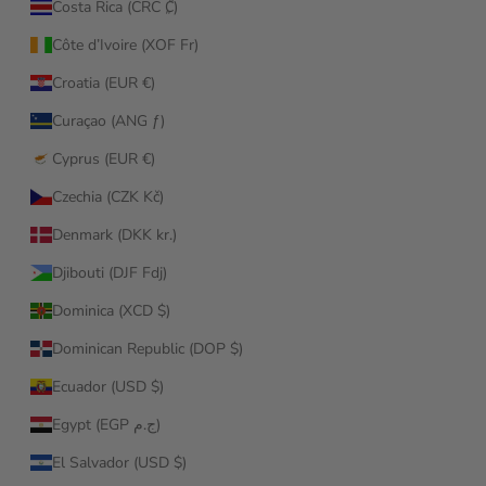
Costa Rica (CRC ₡)
Côte d’Ivoire (XOF Fr)
Croatia (EUR €)
Curaçao (ANG ƒ)
Cyprus (EUR €)
Czechia (CZK Kč)
Denmark (DKK kr.)
Djibouti (DJF Fdj)
Dominica (XCD $)
Dominican Republic (DOP $)
Ecuador (USD $)
Egypt (EGP ج.م)
El Salvador (USD $)