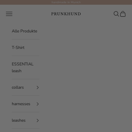
Skip to content
handmade in Munich
Prunkhund
Navigation menu
Search
Cart
Alle Produkte
T-Shirt
ESSENTIAL
leash
collars
Größentabelle
harnesses
🐾 Größenguide für dein
leashes
Essential Leinensystem -