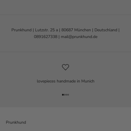
Prunkhund | Lutzstr. 25 a | 80687 München | Deutschland |
0891627338 | mail@prunkhund.de
lovepieces handmade in Munich
Go to item 1
Go to item 2
Go to item 3
Go to item 4
Prunkhund