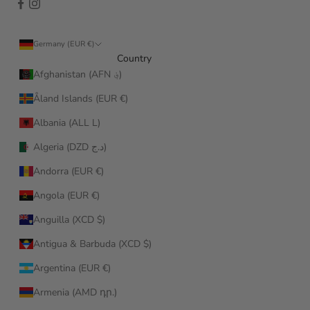
Germany (EUR €)
Country
Afghanistan (AFN ؋)
Åland Islands (EUR €)
Albania (ALL L)
Algeria (DZD د.ج)
Andorra (EUR €)
Angola (EUR €)
Anguilla (XCD $)
Antigua & Barbuda (XCD $)
Argentina (EUR €)
Armenia (AMD դր.)