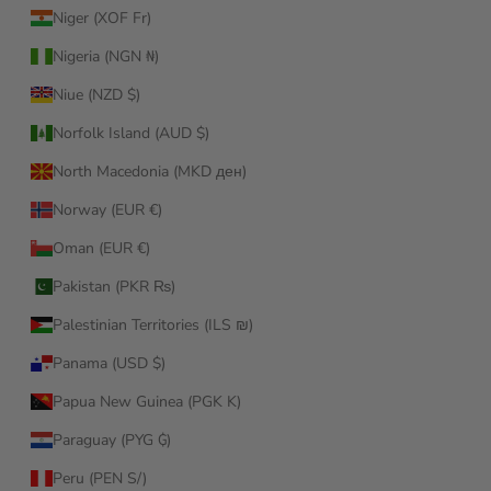
Niger (XOF Fr)
Nigeria (NGN ₦)
Niue (NZD $)
Norfolk Island (AUD $)
North Macedonia (MKD ден)
Norway (EUR €)
Oman (EUR €)
Pakistan (PKR ₨)
Palestinian Territories (ILS ₪)
Panama (USD $)
Papua New Guinea (PGK K)
Paraguay (PYG ₲)
Peru (PEN S/)