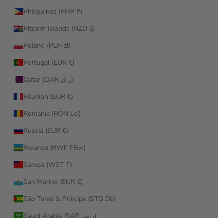
Philippines (PHP ₱)
Pitcairn Islands (NZD $)
Poland (PLN zł)
Portugal (EUR €)
Qatar (QAR ر.ق)
Réunion (EUR €)
Romania (RON Lei)
Russia (EUR €)
Rwanda (RWF FRw)
Samoa (WST T)
San Marino (EUR €)
São Tomé & Príncipe (STD Db)
Saudi Arabia (SAR ر.س)