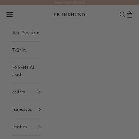
Skip to content
handmade in Munich
Prunkhund
Navigation menu
Search
Cart
Alle Produkte
T-Shirt
ESSENTIAL
leash
collars
Größentabelle
harnesses
🐾 Größenguide für dein
leashes
Essential Leinensystem -