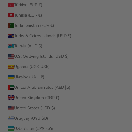
Türkiye (EUR €)
Tunisia (EUR €)
Turkmenistan (EUR €)
Turks & Caicos Islands (USD $)
Tuvalu (AUD $)
U.S. Outlying Islands (USD $)
Uganda (UGX USh)
Ukraine (UAH ₴)
United Arab Emirates (AED د.إ)
United Kingdom (GBP £)
United States (USD $)
Uruguay (UYU $U)
Uzbekistan (UZS so'm)