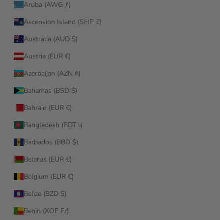
Aruba (AWG ƒ)
Ascension Island (SHP £)
Australia (AUD $)
Austria (EUR €)
Azerbaijan (AZN ₼)
Bahamas (BSD $)
Bahrain (EUR €)
Bangladesh (BDT ৳)
Barbados (BBD $)
Belarus (EUR €)
Belgium (EUR €)
Belize (BZD $)
Benin (XOF Fr)