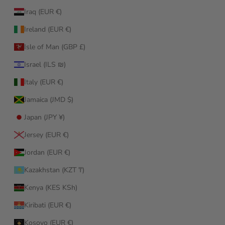
Iraq (EUR €)
Ireland (EUR €)
Isle of Man (GBP £)
Israel (ILS ₪)
Italy (EUR €)
Jamaica (JMD $)
Japan (JPY ¥)
Jersey (EUR €)
Jordan (EUR €)
Kazakhstan (KZT ₸)
Kenya (KES KSh)
Kiribati (EUR €)
Kosovo (EUR €)