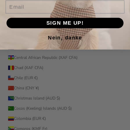
Email
Cameroon (XAF CFA)
Canada (CAD $)
SIGN ME UP!
Cape Verde (CVE $)
Nein, danke
Caribbean Netherlands (USD $)
Cayman Islands (KYD $)
Central African Republic (XAF CFA)
Chad (XAF CFA)
Chile (EUR €)
China (CNY ¥)
Christmas Island (AUD $)
Cocos (Keeling) Islands (AUD $)
Colombia (EUR €)
Comoros (KMF Fr)