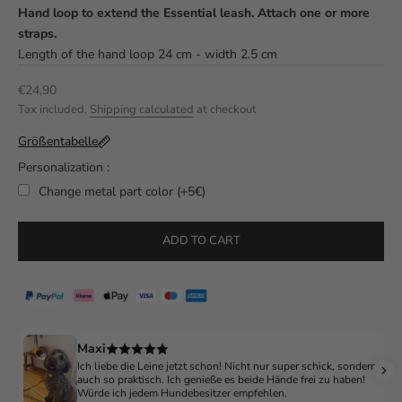
Hand loop to extend the Essential leash. Attach one or more
straps.
Length of the hand loop 24 cm - width 2.5 cm
Sale price
€24,90
Tax included.
Shipping calculated
at checkout
Größentabelle
Personalization :
Change metal part color (+5€)
Selection will add
to the price
ADD TO CART
Maxi
Ich liebe die Leine jetzt schon! Nicht nur super schick, sondern
auch so praktisch. Ich genieße es beide Hände frei zu haben!
Würde ich jedem Hundebesitzer empfehlen.