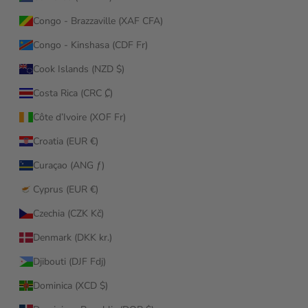
Congo - Brazzaville (XAF CFA)
Congo - Kinshasa (CDF Fr)
Cook Islands (NZD $)
Costa Rica (CRC ₡)
Côte d’Ivoire (XOF Fr)
Croatia (EUR €)
Curaçao (ANG ƒ)
Cyprus (EUR €)
Czechia (CZK Kč)
Denmark (DKK kr.)
Djibouti (DJF Fdj)
Dominica (XCD $)