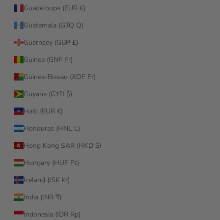
Guadeloupe (EUR €)
Guatemala (GTQ Q)
Guernsey (GBP £)
Guinea (GNF Fr)
Guinea-Bissau (XOF Fr)
Guyana (GYD $)
Haiti (EUR €)
Honduras (HNL L)
Hong Kong SAR (HKD $)
Hungary (HUF Ft)
Iceland (ISK kr)
India (INR ₹)
Indonesia (IDR Rp)