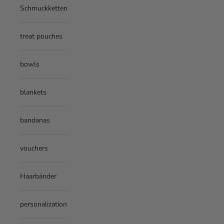
Damit alles perfekt sitzt
Schmuckketten
INCH
CM
und optimal funktioniert,
wähle die passende Größe
treat pouches
für deine Hunde:
bowls
blankets
bandanas
vouchers
Haarbänder
personalization