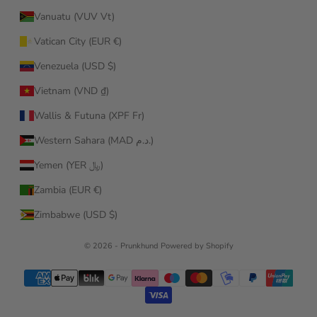
Vanuatu (VUV Vt)
Vatican City (EUR €)
Venezuela (USD $)
Vietnam (VND ₫)
Wallis & Futuna (XPF Fr)
Western Sahara (MAD د.م.)
Yemen (YER ﷼)
Zambia (EUR €)
Zimbabwe (USD $)
© 2026 - Prunkhund Powered by Shopify