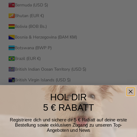
Bermuda (USD $)
Bhutan (EUR €)
Bolivia (BOB Bs.)
Bosnia & Herzegovina (BAM КМ)
Botswana (BWP P)
Brazil (EUR €)
British Indian Ocean Territory (USD $)
British Virgin Islands (USD $)
Brunei (BND $)
HOL DIR
Bulgaria (EUR €)
5 € RABATT
Burkina Faso (XOF Fr)
Registriere dich und sichere dir 5 € Rabatt auf deine erste
Burundi (BIF Fr)
Bestellung sowie exklusiven Zugang zu unseren Top-
Angeboten und News
Cambodia (KHR ៛)