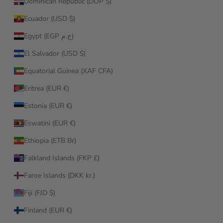
Dominican Republic (DOP $)
Ecuador (USD $)
Egypt (EGP ج.م)
El Salvador (USD $)
Equatorial Guinea (XAF CFA)
Eritrea (EUR €)
Estonia (EUR €)
Eswatini (EUR €)
Ethiopia (ETB Br)
Falkland Islands (FKP £)
Faroe Islands (DKK kr.)
Fiji (FJD $)
Finland (EUR €)