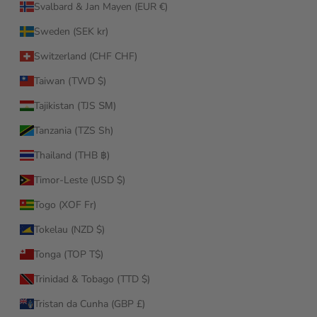
Svalbard & Jan Mayen (EUR €)
Sweden (SEK kr)
Switzerland (CHF CHF)
Taiwan (TWD $)
Tajikistan (TJS ЅМ)
Tanzania (TZS Sh)
Thailand (THB ฿)
Timor-Leste (USD $)
Togo (XOF Fr)
Tokelau (NZD $)
Tonga (TOP T$)
Trinidad & Tobago (TTD $)
Tristan da Cunha (GBP £)