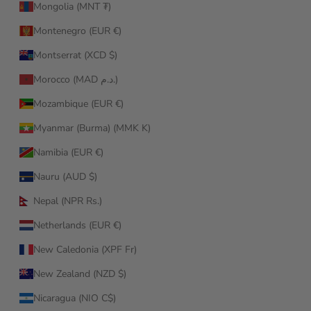
Mongolia (MNT ₮)
Montenegro (EUR €)
Montserrat (XCD $)
Morocco (MAD د.م.)
Mozambique (EUR €)
Myanmar (Burma) (MMK K)
Namibia (EUR €)
Nauru (AUD $)
Nepal (NPR Rs.)
Netherlands (EUR €)
New Caledonia (XPF Fr)
New Zealand (NZD $)
Nicaragua (NIO C$)