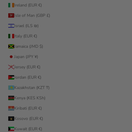
Ireland (EUR €)
Isle of Man (GBP £)
Israel (ILS ₪)
Italy (EUR €)
Jamaica (JMD $)
Japan (JPY ¥)
Jersey (EUR €)
Jordan (EUR €)
Kazakhstan (KZT ₸)
Kenya (KES KSh)
Kiribati (EUR €)
Kosovo (EUR €)
Kuwait (EUR €)