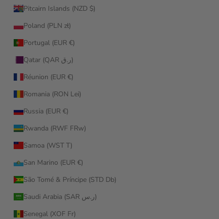
Pitcairn Islands (NZD $)
Poland (PLN zł)
Portugal (EUR €)
Qatar (QAR ر.ق)
Réunion (EUR €)
Romania (RON Lei)
Russia (EUR €)
Rwanda (RWF FRw)
Samoa (WST T)
San Marino (EUR €)
São Tomé & Príncipe (STD Db)
Saudi Arabia (SAR ر.س)
Senegal (XOF Fr)