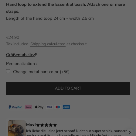
Hand loop to extend the Essential leash. Attach one or more
straps.
Length of the hand loop 24 cm - width 2.5 cm
Sale price
€24,90
Tax included.
Shipping calculated
at checkout
Größentabelle
Personalization :
Change metal part color (+5€)
Selection will add
to the price
ADD TO CART
Maxi
Ich liebe die Leine jetzt schon! Nicht nur super schick, sondern
auch so praktisch. Ich genieße es beide Hände frei zu haben!