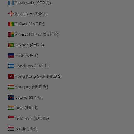
Guatemala (GTQ Q)
Guernsey (GBP £)
Guinea (GNF Fr)
Guinea-Bissau (XOF Fr)
Guyana (GYD $)
Haiti (EUR €)
Honduras (HNL L)
Hong Kong SAR (HKD $)
Hungary (HUF Ft)
Iceland (ISK kr)
India (INR ₹)
Indonesia (IDR Rp)
Iraq (EUR €)