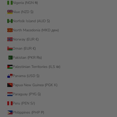
Nigeria (NGN ₦)
Niue (NZD $)
Norfolk Island (AUD $)
North Macedonia (MKD ден)
Norway (EUR €)
Oman (EUR €)
Pakistan (PKR ₨)
Palestinian Territories (ILS ₪)
Panama (USD $)
Papua New Guinea (PGK K)
Paraguay (PYG ₲)
Peru (PEN S/)
Philippines (PHP ₱)