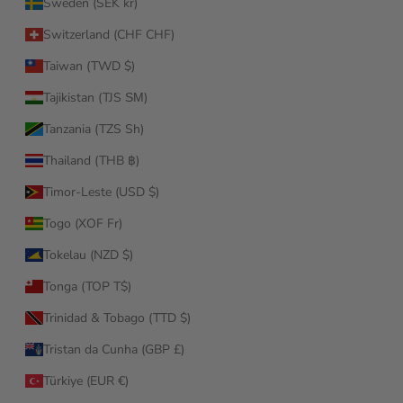
Sweden (SEK kr)
Switzerland (CHF CHF)
Taiwan (TWD $)
Tajikistan (TJS ЅМ)
Tanzania (TZS Sh)
Thailand (THB ฿)
Timor-Leste (USD $)
Togo (XOF Fr)
Tokelau (NZD $)
Tonga (TOP T$)
Trinidad & Tobago (TTD $)
Tristan da Cunha (GBP £)
Türkiye (EUR €)