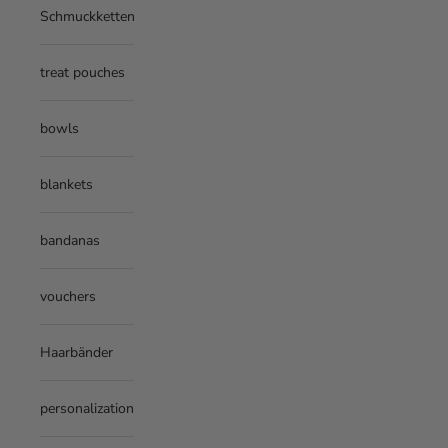
Damit alles perfekt sitzt
Schmuckketten
INCH
CM
und optimal funktioniert,
wähle die passende Größe
treat pouches
für deine Hunde:
bowls
blankets
bandanas
vouchers
Haarbänder
personalization