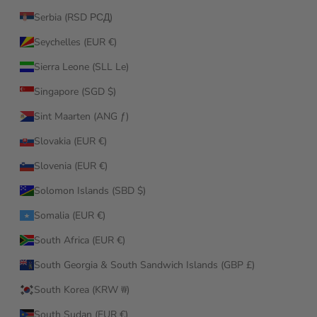
Serbia (RSD РСД)
Seychelles (EUR €)
Sierra Leone (SLL Le)
Singapore (SGD $)
Sint Maarten (ANG ƒ)
Slovakia (EUR €)
Slovenia (EUR €)
Solomon Islands (SBD $)
Somalia (EUR €)
South Africa (EUR €)
South Georgia & South Sandwich Islands (GBP £)
South Korea (KRW ₩)
South Sudan (EUR €)