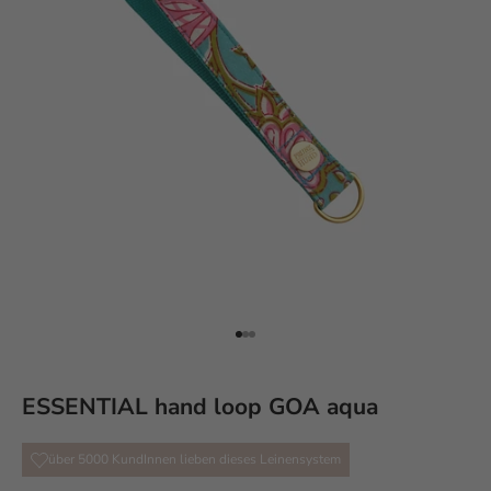
Go to item 1
Go to item 2
Go to item 3
ESSENTIAL hand loop GOA aqua
über 5000 KundInnen lieben dieses Leinensystem