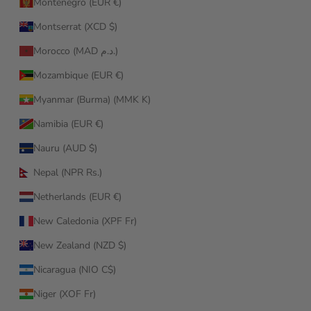
Montenegro (EUR €)
Montserrat (XCD $)
Morocco (MAD د.م.)
Mozambique (EUR €)
Myanmar (Burma) (MMK K)
Namibia (EUR €)
Nauru (AUD $)
Nepal (NPR Rs.)
Netherlands (EUR €)
New Caledonia (XPF Fr)
New Zealand (NZD $)
Nicaragua (NIO C$)
Niger (XOF Fr)