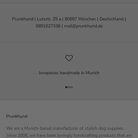
Prunkhund | Lutzstr. 25 a | 80687 München | Deutschland |
0891627338 | mail@prunkhund.de
lovepieces handmade in Munich
Go to item 1
Go to item 2
Go to item 3
Go to item 4
Prunkhund
We are a Munich-based manufacturer of stylish dog supplies.
Since 2006, we have been lovingly handcrafting products that are