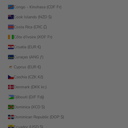
Congo - Kinshasa (CDF Fr)
Cook Islands (NZD $)
Costa Rica (CRC ₡)
Côte d’Ivoire (XOF Fr)
Croatia (EUR €)
Curaçao (ANG ƒ)
Cyprus (EUR €)
Czechia (CZK Kč)
Denmark (DKK kr.)
Djibouti (DJF Fdj)
Dominica (XCD $)
Dominican Republic (DOP $)
Ecuador (USD $)