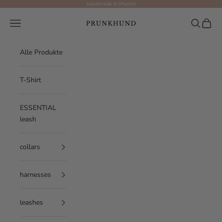
Skip to content
handmade in Munich
Prunkhund
Navigation menu
Search
Cart
Alle Produkte
T-Shirt
ESSENTIAL
leash
collars
Größentabelle
harnesses
🐾 Größenguide für dein
leashes
Essential Leinensystem -