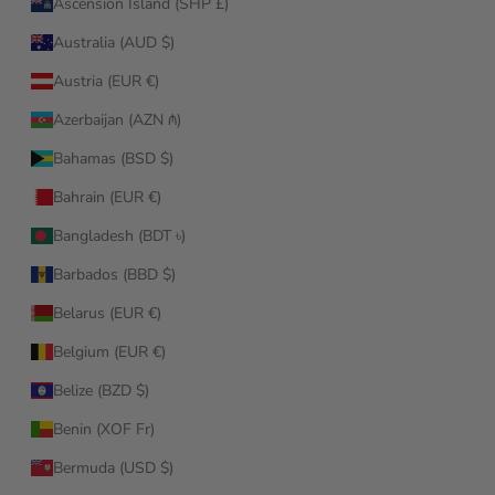
Ascension Island (SHP £)
Australia (AUD $)
Austria (EUR €)
Azerbaijan (AZN ₼)
Bahamas (BSD $)
Bahrain (EUR €)
Bangladesh (BDT ৳)
Barbados (BBD $)
Belarus (EUR €)
Belgium (EUR €)
Belize (BZD $)
Benin (XOF Fr)
Bermuda (USD $)