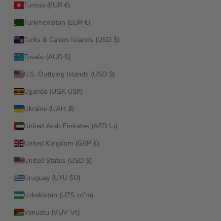
Tunisia (EUR €)
Turkmenistan (EUR €)
Turks & Caicos Islands (USD $)
Tuvalu (AUD $)
U.S. Outlying Islands (USD $)
Uganda (UGX USh)
Ukraine (UAH ₴)
United Arab Emirates (AED د.إ)
United Kingdom (GBP £)
United States (USD $)
Uruguay (UYU $U)
Uzbekistan (UZS so'm)
Vanuatu (VUV Vt)