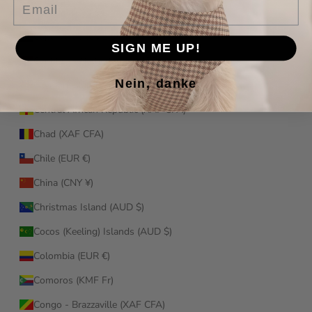
Email
Canada (CAD $)
Cape Verde (CVE $)
SIGN ME UP!
Caribbean Netherlands (USD $)
Nein, danke
Cayman Islands (KYD $)
Central African Republic (XAF CFA)
Chad (XAF CFA)
Chile (EUR €)
China (CNY ¥)
Christmas Island (AUD $)
Cocos (Keeling) Islands (AUD $)
Colombia (EUR €)
Comoros (KMF Fr)
Congo - Brazzaville (XAF CFA)