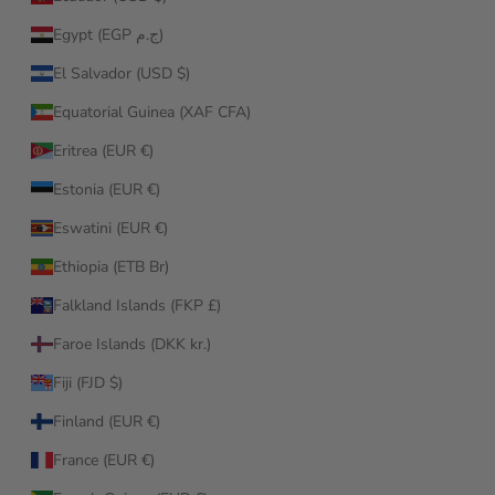
Egypt (EGP ج.م)
El Salvador (USD $)
Equatorial Guinea (XAF CFA)
Eritrea (EUR €)
Estonia (EUR €)
Eswatini (EUR €)
Ethiopia (ETB Br)
Falkland Islands (FKP £)
Faroe Islands (DKK kr.)
Fiji (FJD $)
Finland (EUR €)
France (EUR €)