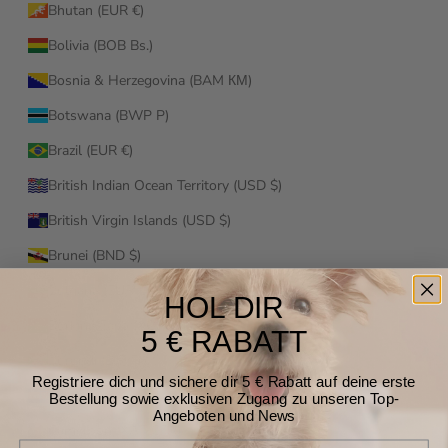
Bhutan (EUR €)
Bolivia (BOB Bs.)
Bosnia & Herzegovina (BAM КМ)
Botswana (BWP P)
Brazil (EUR €)
British Indian Ocean Territory (USD $)
British Virgin Islands (USD $)
Brunei (BND $)
Bulgaria (EUR €)
HOL DIR
Burkina Faso (XOF Fr)
5 € RABATT
Burundi (BIF Fr)
Registriere dich und sichere dir 5 € Rabatt auf deine erste
Cambodia (KHR ៛)
Bestellung sowie exklusiven Zugang zu unseren Top-
Angeboten und News
Cameroon (XAF CFA)