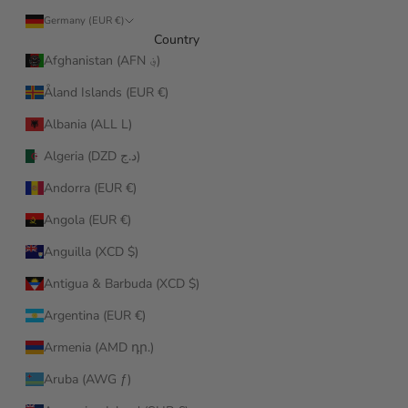
Germany (EUR €)
Country
Afghanistan (AFN ؋)
Åland Islands (EUR €)
Albania (ALL L)
Algeria (DZD د.ج)
Andorra (EUR €)
Angola (EUR €)
Anguilla (XCD $)
Antigua & Barbuda (XCD $)
Argentina (EUR €)
Armenia (AMD դր.)
Aruba (AWG ƒ)