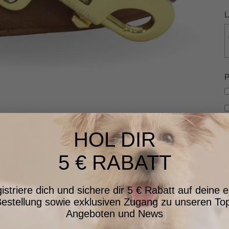
L
P
HOL DIR
5 € RABATT
a
istriere dich und sichere dir 5 € Rabatt auf deine e
estellung sowie exklusiven Zugang zu unseren To
Angeboten und News