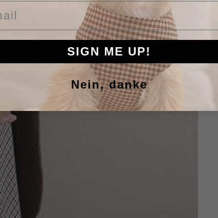
il
SIGN ME UP!
Nein, danke