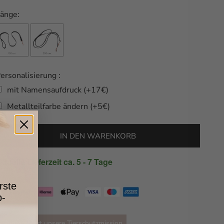
änge:
ersonalisierung :
mit Namensaufdruck (+17€)
Metallteilfarbe ändern (+5€)
Selection will add
to the price
IN DEN WARENKORB
ktuelle Lieferzeit ca. 5 - 7 Tage
rste
p-
unterstützt unsere Tierschutzmission