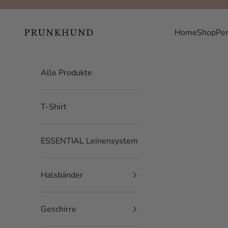
Zum Inhalt springen
Prunkhund
Home
Shop
Per
Alle Produkte
T-Shirt
ESSENTIAL Leinensystem
Halsbänder
Geschirre