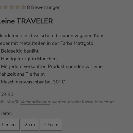
8 Bewertungen
Leine TRAVELER
undeleine in klassischem braunen veganen Kunst-
eder mit Metallteilen in der Farbe Mattgold
 Beidseitig benäht
 Handgefertigt in München
 Mit jedem verkauften Produkt spenden wir eine
ahlzeit ans Tierheim
 Maschinenwaschbar bei 30° C
ngebot
€59,90
nkl. MwSt.
Versandkosten
werden an der Kasse berechnet
reite:
1.5 cm
2 cm
2.5 cm