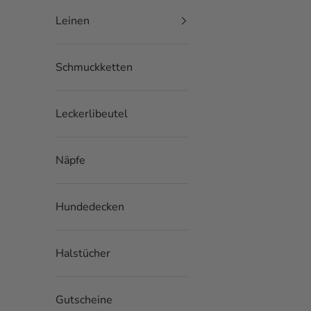
🐕 Kleine Hunde (bis kniehoch):
Leinen
1,5 cm breit, kleine Karabiner
80–140 cm Länge (verstellbar)
🐕‍🦺 Große Hunde (ab kniehoch)
2,5 cm breit, große Karabiner
Schmuckketten
60–100 cm Länge (verstellbar)
Tipp: Ergänze dein Set bei Bedarf um
• Handschlaufe
• Schleppleine
Leckerlibeutel
• Weitere Unterteile für zusätzliche Hunde
• 360° Zwischenstück gegen Verheddern
Näpfe
Hundedecken
Halstücher
Gutscheine