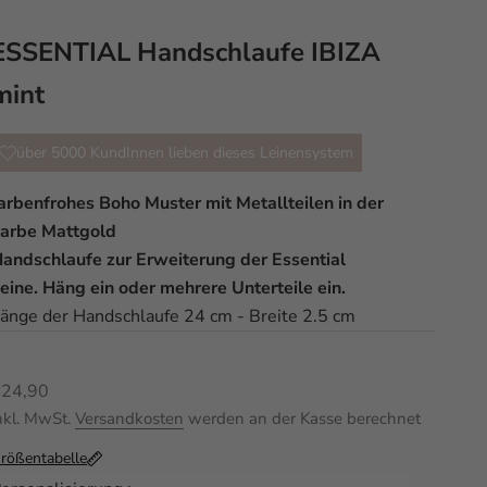
ESSENTIAL Handschlaufe IBIZA
mint
über 5000 KundInnen lieben dieses Leinensystem
arbenfrohes Boho Muster mit Metallteilen in der
arbe Mattgold
andschlaufe zur Erweiterung der Essential
eine. Häng ein oder mehrere Unterteile ein.
änge der Handschlaufe 24 cm - Breite 2.5 cm
ngebot
€24,90
nkl. MwSt.
Versandkosten
werden an der Kasse berechnet
rößentabelle