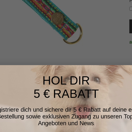
P
a
HOL DIR
5 € RABATT
istriere dich und sichere dir 5 € Rabatt auf deine e
estellung sowie exklusiven Zugang zu unseren To
Angeboten und News