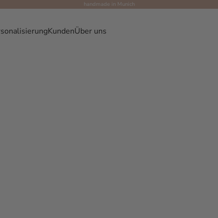
handmade in Munich
sonalisierung
Kunden
Über uns
tial Leinensystem - Damit alles perfekt 
die passende Größe für deine Hunde: