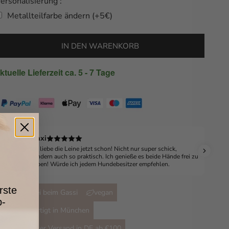
ersonalisierung :
Metallteilfarbe ändern (+5€)
Selection will add
to the price
IN DEN WARENKORB
ktuelle Lieferzeit ca. 5 - 7 Tage
Maxi
Ich liebe die Leine jetzt schon! Nicht nur super schick,
sondern auch so praktisch. Ich genieße es beide Hände frei zu
haben! Würde ich jedem Hundebesitzer empfehlen.
rste
Hände frei beim Gassi
vegan
p-
handgefertigt in München
Kostenloser Versand in DE ab €100