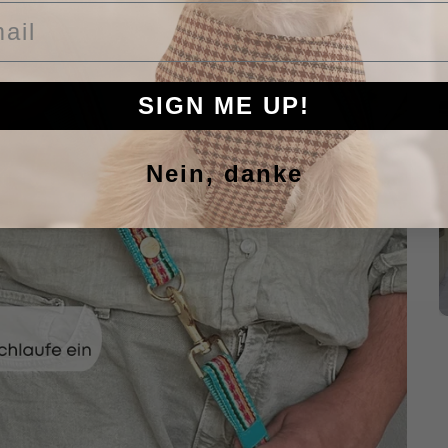
il
SIGN ME UP!
Nein, danke